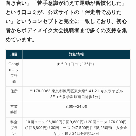
向き合い
」「
苦手意識が消えて運動が習慣化した
」
という口コミが、公式サイトの
「
伴走者でありた
い
」
というコンセプトと完全に一致しており、初心
者からボディメイク大会挑戦者まで多くの支持を集
めています。
項目
詳細情報
Googl
★ 5.0（口コミ135件）
eマッ
プ評
価
住所
〒178-0063 東京都練馬区東大泉5-41-21 キムラヤビル
3F（大泉学園駅南口徒歩1分）
営業
8:00〜24:00
時間
料金
10回コース 96,800円(1回9,680円) / 20回コース 176,000円
プラ
(1回8,800円) / 30回コース 247,500円(1回8,250円)。入会金
ン
なし・最大24回分割払い可