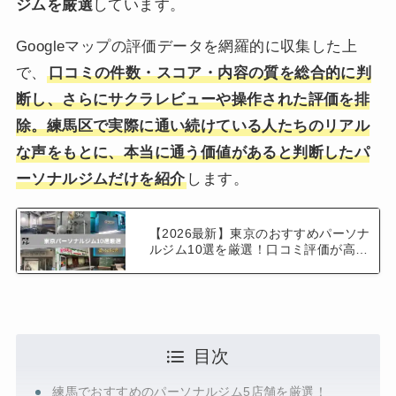
ジムを厳選
しています。
Googleマップの評価データを網羅的に収集した上
で、
口コミの件数・スコア・内容の質を総合的に判
断し、さらにサクラレビューや操作された評価を排
除。練馬区で実際に通い続けている人たちのリアル
な声をもとに、本当に通う価値があると判断したパ
ーソナルジムだけを紹介
します。
【2026最新】東京のおすすめパーソナ
ルジム10選を厳選！口コミ評価が高い
ジムのみを紹介！
目次
練馬でおすすめのパーソナルジム5店舗を厳選！