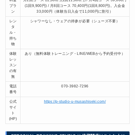
プラ
(1回9,900円) / 月8回コース 70,400円(1回8,800円)。入会金
ン
33,000円（体験当日入会で11,000円に割引）
レン
シャワーなし・ウェアの持参が必要（シューズ不要）
タ
ル・
持ち
物
体験
あり（無料体験トレーニング・LINE/WEBから予約受付中）
レッ
スン
の有
無
電話
070-3982-7296
番号
公式
https://p-studio-u-musashiseki.com/
サイ
ト
(HP)