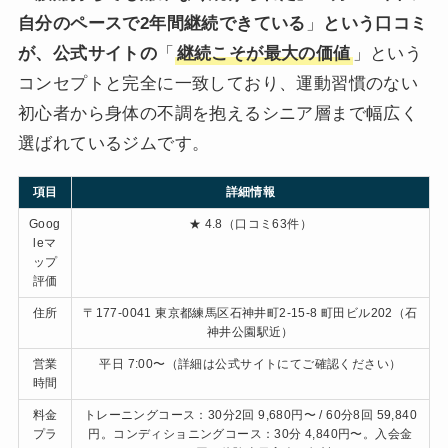
自分のペースで2年間継続できている
」
という口コミ
が、公式サイトの
「
継続こそが最大の価値
」という
コンセプトと完全に一致しており、運動習慣のない
初心者から身体の不調を抱えるシニア層まで幅広く
選ばれているジムです。
項目
詳細情報
Goog
★ 4.8（口コミ63件）
leマ
ップ
評価
住所
〒177-0041 東京都練馬区石神井町2-15-8 町田ビル202（石
神井公園駅近）
営業
平日 7:00〜（詳細は公式サイトにてご確認ください）
時間
料金
トレーニングコース：30分2回 9,680円〜 / 60分8回 59,840
プラ
円。コンディショニングコース：30分 4,840円〜。入会金