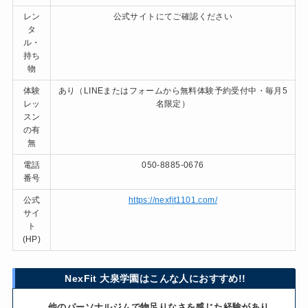
レン
公式サイトにてご確認ください
タ
ル・
持ち
物
体験
あり（LINEまたはフォームから無料体験予約受付中・毎月5
レッ
名限定）
スン
の有
無
電話
050-8885-0676
番号
公式
https://nexfit1101.com/
サイ
ト
(HP)
NexFit 大泉学園はこんな人におすすめ!!
他のパーソナルジムで物足りなさを感じた経験があり、