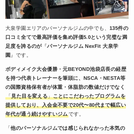
大泉学園エリアのパーソナルジムの中でも、
135件の
口コミ全てで最高評価を集め評価5.0という完璧な満
足度を誇るのが
『
パーソナルジム NexFit 大泉学
園
』です。
ボディメイク大会優勝・元BEYOND池袋店長の経歴
を持つ代表トレーナーを筆頭に、NSCA・NESTA等
の国際資格保有者が体重・体脂肪の数値だけでなく
「
見た目を変える
」
ことにこだわったプログラムを
提供しており、入会金不要で20代〜80代まで幅広い
年代が通う続けやすいジム
です。
「
他のパーソナルジムでは感じられなかった本気の