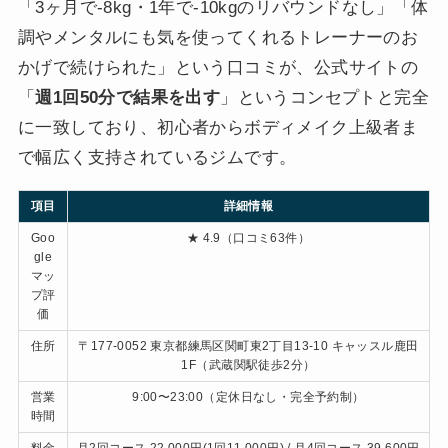
「3ヶ月で-8kg・1年で-10kgのリバウンドなし」「体
調やメンタルにも気を使ってくれるトレーナーのお
かげで続けられた」という口コミが、公式サイトの
「
週1回50分で結果を出す
」というコンセプトと完全
に一致しており、初心者からボディメイク上級者ま
で幅広く支持されているジムです。
項目
詳細情報
Goo
★ 4.9（口コミ63件）
gle
マッ
プ評
価
住所
〒177-0052 東京都練馬区関町東2丁目13-10 キャッスル鹿田
1F（武蔵関駅徒歩2分）
営業
9:00〜23:00（定休日なし・完全予約制）
時間
料金
月2回コース 22,000円(1回11,000円) / 月4回コース 39,600円