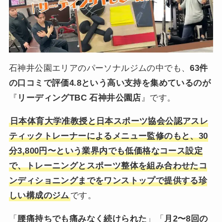
石神井公園エリアのパーソナルジムの中でも、
63件
の口コミで評価4.8という高い支持を集めているのが
『
リーディングTBC 石神井公園店
』です。
日本体育大学准教授と日本スポーツ協会公認アスレ
ティックトレーナーによるメニュー監修のもと、30
分3,800円〜という業界内でも低価格なコース設定
で、トレーニングとスポーツ整体を組み合わせたコ
ンディショニングまでをワンストップで提供する珍
しい構成のジム
です。
「
腰痛持ちでも痛みなく続けられた
」「
月2〜8回の