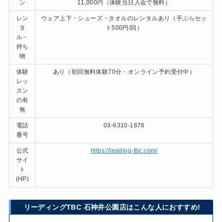
ン
11,000円（体験当日入会で無料）
レン
ウェア上下・シューズ・タオルのレンタルあり（手ぶらセッ
タ
ト500円/回）
ル・
持ち
物
体験
あり（初回無料体験70分・オンライン予約受付中）
レッ
スン
の有
無
電話
03-6310-1878
番号
公式
https://leading-tbc.com/
サイ
ト
(HP)
リーディングTBC 石神井公園店はこんな人におすすめ!