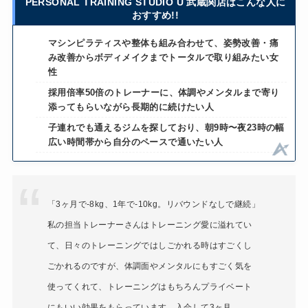
PERSONAL TRAINING STUDIO U 武蔵関店はこんな人に
おすすめ!!
マシンピラティスや整体も組み合わせて、姿勢改善・痛
み改善からボディメイクまでトータルで取り組みたい女
性
採用倍率50倍のトレーナーに、体調やメンタルまで寄り
添ってもらいながら長期的に続けたい人
子連れでも通えるジムを探しており、朝9時〜夜23時の幅
広い時間帯から自分のペースで通いたい人
「3ヶ月で-8kg、1年で-10kg。リバウンドなしで継続」
私の担当トレーナーさんはトレーニング愛に溢れてい
て、日々のトレーニングではしごかれる時はすごくし
ごかれるのですが、体調面やメンタルにもすごく気を
使ってくれて、トレーニングはもちろんプライベート
にもいい効果をもらっています。入会して3ヶ月