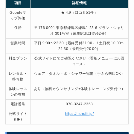
項目
詳細情報
Googleマ
★ 4.9（口コミ51件）
ップ評価
住所
〒176-0001 東京都練馬区練馬1-23-6 グラン・シャリ
オ 301号室（練馬駅北口徒歩2分）
営業時間
平日 9:00〜22:30（最終受付21:00） / 土日祝 10:00〜
21:30（最終受付20:00）
料金プラン
公式サイトにてご確認ください（看板メニューは16回
コース）
レンタル・
ウェア・タオル・水・シャワー完備（手ぶら来店OK）
持ち物
体験レッス
あり（無料カウンセリング+体験トレーニング受付中）
ンの有無
電話番号
070-3247-2363
公式サイト
https://morefit.jp/
(HP)