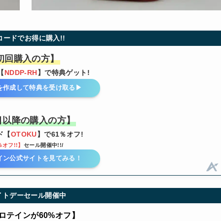
コードでお得に購入!!
初回購入の方】
【
NDDP-RH
】で特典ゲット!
を作成して特典を受け取る▶︎
目以降の購入の方】
ド【
OTOKU
】で61％オフ!
%オフ!!】
セール開催中!!/
イン公式サイトを見てみる！
イトデーセール開催中
ロテインが60%オフ】