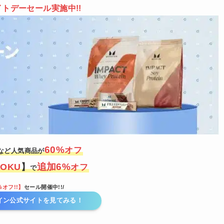
イトデーセール
実施中!!
60
%
オフ
など人気商品が
追加6%
TOKU
】
オフ
で
%オフ!!】
セール開催中!!/
イン公式サイトを見てみる！