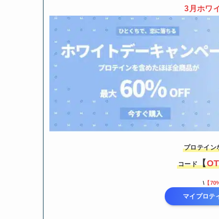
3月
ホワ
プロテイン
【
O
コード
\
【70
マイプロテ