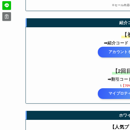
※セール内容
紹介
【
➡紹介コード
アカウント
【2回
➡割引コー
\
【70
マイプロテ
ホワ
【人気プ