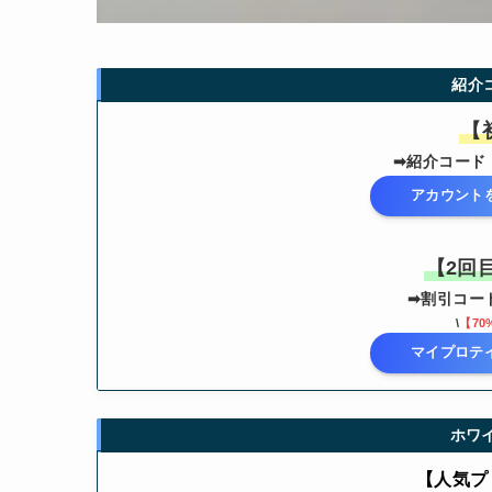
紹介
【
➡紹介コード
アカウント
【2回
➡割引コー
\
【70
マイプロテ
ホワ
【人気プ