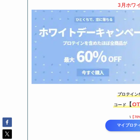
3月
ホワ
プロテイン
【
O
コード
\
【70
マイプロテ