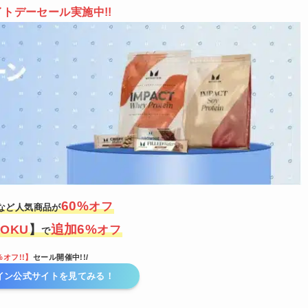
イトデーセール
実施中!!
60
%
オフ
など人気商品が
追加6%
TOKU
】
オフ
で
%オフ!!】
セール開催中!!/
イン公式サイトを見てみる！