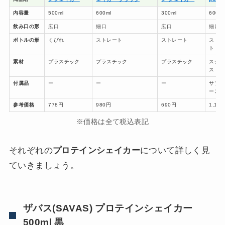
内容量
500ml
600ml
300ml
600ml
飲み口の形
広口
細口
広口
細口
ボトルの形
くびれ
ストレート
ストレート
ストレ
ト
素材
プラスチック
プラスチック
プラスチック
ステン
ス
付属品
ー
ー
ー
サプリ
ース
参考価格
778円
980円
690円
1,19
※価格は全て税込表記
それぞれの
プロテインシェイカー
について詳しく見
ていきましょう。
ザバス(SAVAS) プロテインシェイカー
500ml 黒