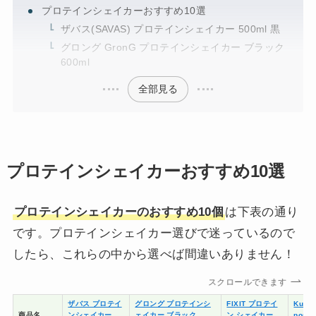
プロテインシェイカーおすすめ10選
ザバス(SAVAS) プロテインシェイカー 500ml 黒
グロング GronG プロテインシェイカー ブラック
600ml
全部見る
プロテインシェイカーおすすめ10選
プロテインシェイカーのおすすめ10個
は下表の通り
です。プロテインシェイカー選びで迷っているので
したら、これらの中から選べば間違いありません！
スクロールできます
ザバス プロテイ
グロング プロテインシ
FIXIT プロテイ
Kulba
商品名
ンシェイカー
ェイカー ブラック
ン シェイカー
ports 