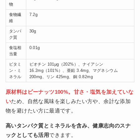
物
食物繊
7.2g
維
タンパ
30g
ク質
食塩相
0.01g
当量
ビタミ
ビオチン 101μg（202%）、ナイアシン
ン・ミ
16.2mg（101%）、亜鉛 3.4mg、マグネシウム
ネラル
200mg、リン 425mg、銅 0.82mg
原材料はピーナッツ100%。甘さ・塩気を加えていな
い
ため、自然な風味を楽しみたい方や、余計な添加
物を避けたい方に最適です。
高いタンパク質とミネラルを含み、健康志向のスナ
ックとしても活用
できます。