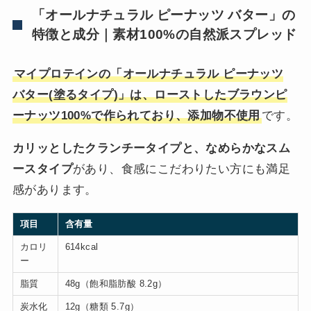
「オールナチュラル ピーナッツ バター」の
特徴と成分｜素材100%の自然派スプレッド
マイプロテインの「オールナチュラル ピーナッツ
バター(塗るタイプ)」は、ローストしたブラウンピ
ーナッツ100%で作られており、添加物不使用
です。
カリッとしたクランチータイプと、なめらかなスム
ースタイプ
があり、食感にこだわりたい方にも満足
感があります。
項目
含有量
カロリ
614kcal
ー
脂質
48g（飽和脂肪酸 8.2g）
炭水化
12g（糖類 5.7g）