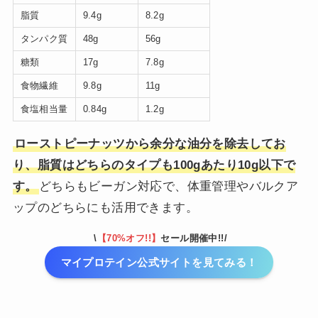
脂質
9.4g
8.2g
タンパク質
48g
56g
糖類
17g
7.8g
食物繊維
9.8g
11g
食塩相当量
0.84g
1.2g
ローストピーナッツから余分な油分を除去してお
り、脂質はどちらのタイプも100gあたり10g以下で
す。
どちらもビーガン対応で、体重管理やバルクア
ップのどちらにも活用できます。
\
【70%オフ!!】
セール開催中!!/
マイプロテイン公式サイトを見てみる！