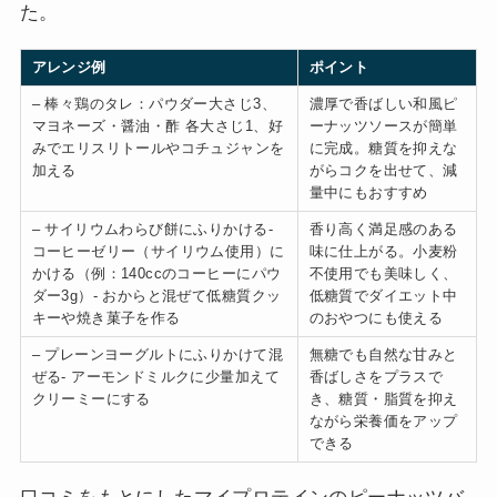
た。
アレンジ例
ポイント
– 棒々鶏のタレ：パウダー大さじ3、
濃厚で香ばしい和風ピ
マヨネーズ・醤油・酢 各大さじ1、好
ーナッツソースが簡単
みでエリスリトールやコチュジャンを
に完成。糖質を抑えな
加える
がらコクを出せて、減
量中にもおすすめ
– サイリウムわらび餅にふりかける-
香り高く満足感のある
コーヒーゼリー（サイリウム使用）に
味に仕上がる。小麦粉
かける（例：140ccのコーヒーにパウ
不使用でも美味しく、
ダー3g）- おからと混ぜて低糖質クッ
低糖質でダイエット中
キーや焼き菓子を作る
のおやつにも使える
– プレーンヨーグルトにふりかけて混
無糖でも自然な甘みと
ぜる- アーモンドミルクに少量加えて
香ばしさをプラスで
クリーミーにする
き、糖質・脂質を抑え
ながら栄養価をアップ
できる