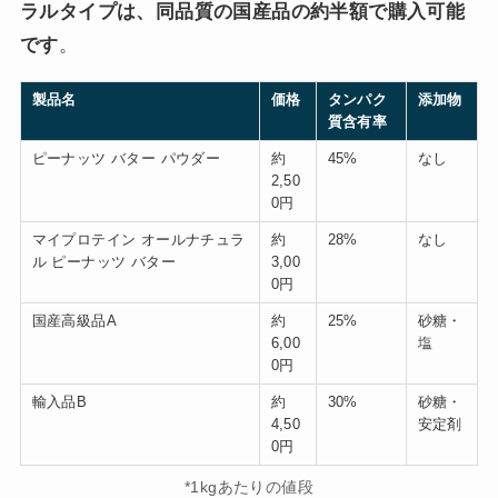
ラルタイプは、同品質の国産品の約半額で購入可能
です
。
製品名
価格
タンパク
添加物
質含有率
ピーナッツ バター パウダー
約
45%
なし
2,50
0円
マイプロテイン オールナチュラ
約
28%
なし
ル ピーナッツ バター
3,00
0円
国産高級品A
約
25%
砂糖・
6,00
塩
0円
輸入品B
約
30%
砂糖・
4,50
安定剤
0円
*1kgあたりの値段