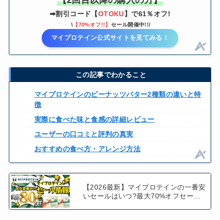
➡割引コード【
OTOKU
】で61％オフ!
\
【70%オフ!!】
セール開催中!!/
マイプロテイン公式サイトを見てみる！
この記事でわかること
マイプロテインのピーナッツバター2種類の違いと特
徴
実際に食べた味と食感の詳細レビュー
ユーザーの口コミと評判の真実
おすすめの食べ方・アレンジ方法
【2026最新】マイプロテインの一番安
いセールはいつ?最大70%オフセール
や年間セール一覧も紹介!