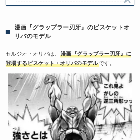
漫画『グラップラー刃牙』のビスケットオ
リバのモデル
セルジオ・オリバは、
漫画『グラップラー刃牙』に
登場するビスケット・オリバのモデル
です。