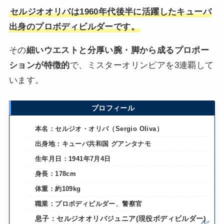
セルジオオリバは1960年代後半に活躍したキューバ
出身のプロボディビルダーです。
その
細いウエストと分厚い腕・脚から成るプロポー
ションが特徴的
で、ミスターオリンピアを3連覇して
います。
プロフィール
本名：セルジオ・オリバ（Sergio Oliva）
出身地：キューバ共和国 グアンタナモ
生年月日：1941年7月4日
身長：178cm
体重：約109kg
職業：プロボディビルダー、警察官
息子：セルジオオリバジュニア(現役ボディビルダー)