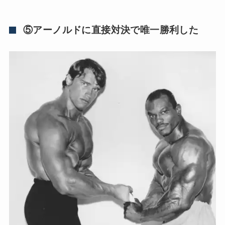
⑤アーノルドに直接対決で唯一勝利した