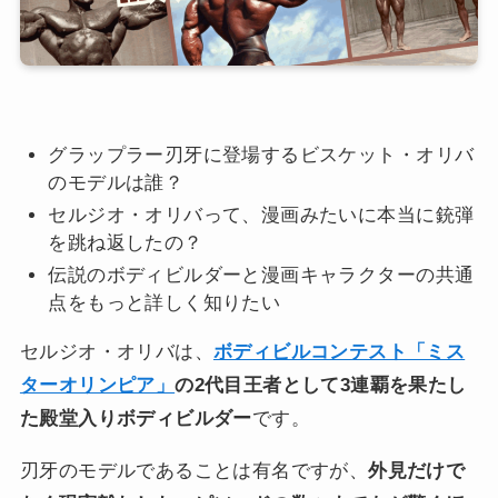
グラップラー刃牙に登場するビスケット・オリバ
のモデルは誰？
セルジオ・オリバって、漫画みたいに本当に銃弾
を跳ね返したの？
伝説のボディビルダーと漫画キャラクターの共通
点をもっと詳しく知りたい
セルジオ・オリバは、
ボディビルコンテスト「ミス
ターオリンピア」
の2代目王者として3連覇を果たし
た殿堂入りボディビルダー
です。
刃牙のモデルであることは有名ですが、
外見だけで