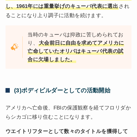
し、1961年には重量挙げのキューバ代表に選出
され
ることになり上り調子に活動を続けます。
当時のキューバは抑政に苦しめられてお
り、
大会前日に自由を求めてアメリカに
亡命していたオリバはキューバ代表の試
合に欠場しました。
(3)ボディビルダーとしての活動開始
アメリカへ亡命後、FBIの保護観察を経てフロリダか
らシカゴに移り住むことになります。
ウエイトリフターとして数々のタイトルを獲得して