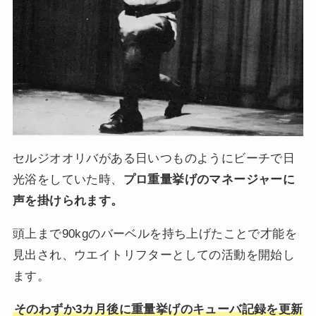
セルジオオリバがある日いつものようにビーチで日
光浴をしていた時、
プロ重量挙げのマネージャーに
声を掛けられます。
頭上まで90kgのバーベルを持ち上げたことで才能を
見出され、ウエイトリフターとしての活動を開始し
ます。
そのわずか3カ月後に重量挙げのキューバ記録を更新