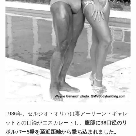
1986年、セルジオ・オリバは妻アーリーン・ギャレ
ットとの口論がエスカレートし、
腹部に38口径のリ
ボルバー5発を至近距離から撃ち込まれました。