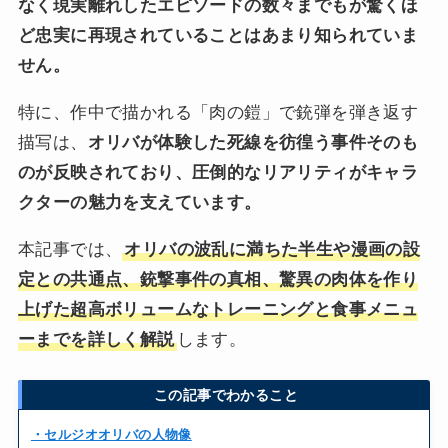
なく現実離れしたエピソードの数々までもが驚くほ
ど忠実に再現されていることはあまり知られていま
せん。
特に、作中で描かれる「肉の鎧」で銃弾を弾き返す
描写は、
オリバが体験した死線を彷徨う事件そのも
のが反映されており、圧倒的なリアリティがキャラ
クターの魅力を支えています。
本記事では、
オリバの波乱に満ちた半生や漫画の設
定との共通点、銃撃事件の真相、驚異の肉体を作り
上げた超高ボリュームなトレーニングと食事メニュ
ーまでを詳しく解説
します。
この記事でわかること
・セルジオオリバの人物像