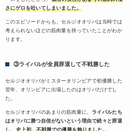
さにゲロを吐いてしまいました。
このエピソードからも、セルジオオリバは当時では
考えられないほどの筋肉量を持っていたことがわか
ります。
③ライバルが全員辞退して不戦勝した
セルジオオリバがミスターオリンピアで初優勝した
翌年、オリンピアに出場したのはオリバだけでし
た。
セルジオオリバのあまりの筋肉量に、
ライバルたち
はオリバに勝つ自信がないという理由で続々と辞退
し、
史上初、不戦勝での優勝を飾りました。