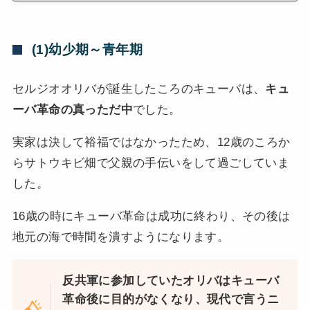
(1)幼少期～青年期
セルジオオリバが誕生したころのキューバは、
キュ
ーバ革命の真っただ中
でした。
実家は決して裕福ではなかったため、12歳のころか
らサトウキビ畑で父親の手伝いをして過ごしていま
した。
16歳の時にキューバ革命は成功に終わり、その後は
地元の海で時間を潰すようになります。
反共軍に参加していたオリバはキューバ
革命後に目的がなくなり、現代で言うニ