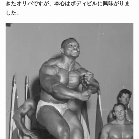
きたオリバですが、本心はボディビルに興味がりま
した。