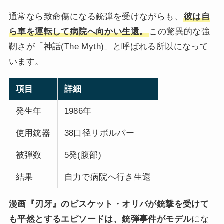
通常なら致命傷になる銃弾を受けながらも、
彼は自
ら車を運転して病院へ向かい生還。
この驚異的な強
靭さが「神話(The Myth)」と呼ばれる所以になって
います。
項目
詳細
発生年
1986年
使用銃器
38口径リボルバー
被弾数
5発(腹部)
結果
自力で病院へ行き生還
漫画『刃牙』のビスケット・オリバが銃撃を受けて
も平然とするエピソードは、銃弾事件がモデル
にな