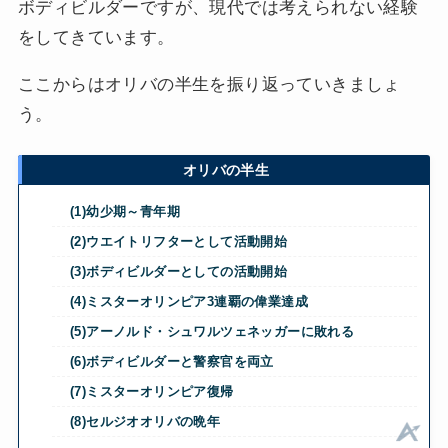
ボディビルダーですが、現代では考えられない経験
をしてきています。
ここからはオリバの半生を振り返っていきましょ
う。
オリバの半生
(1)幼少期～青年期
(2)ウエイトリフターとして活動開始
(3)ボディビルダーとしての活動開始
(4)ミスターオリンピア3連覇の偉業達成
(5)アーノルド・シュワルツェネッガーに敗れる
(6)ボディビルダーと警察官を両立
(7)ミスターオリンピア復帰
(8)セルジオオリバの晩年