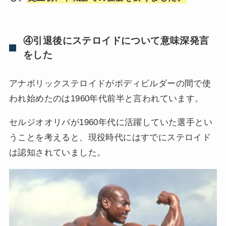
④引退後にステロイドについて意味深発言
をした
アナボリックステロイドがボディビルダーの間で使
われ始めたのは1960年代前半と言われています。
セルジオオリバが1960年代に活躍していた選手とい
うことを考えると、現役時代にはすでにステロイド
は認知されていました。